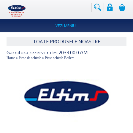
PRODUSELE
NOASTRE
Instalatii
VEZI MENIUL
termice
Hidrofoare
TOATE PRODUSELE NOASTRE
Instalatii
Garnitura rezervor des.2033.00.07/M
si
Home
»
Piese de schimb
»
Piese schimb Boilere
utilaje
alimentare
Instalatii
de
prevenire
si
stingere
incendii
Instalatii
si
utilaje
industriale