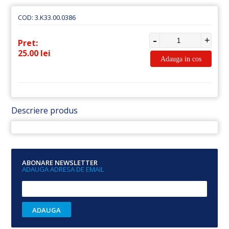
Rezistente
COD: 3.K33.00.0386
de
putere
Pret:
Piese
25.00 lei
de
schimb
Descriere produs
ABONARE NEWSLETTER
ADAUGA ADRESA DE EMAIL