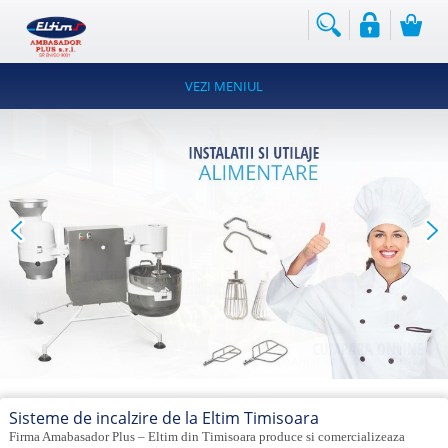
PRODUSELE
NOASTRE
Instalatii
VEZI MENIUL
termice
Hidrofoare
Instalatii
si
utilaje
alimentare
Instalatii
de
prevenire
si
stingere
incendii
Instalatii
si
Sisteme de incalzire de la Eltim Timisoara
utilaje
industriale
Firma Amabasador Plus – Eltim din Timisoara produce si comercializeaza