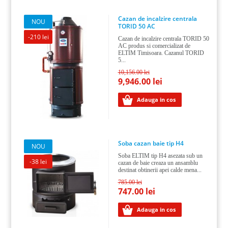
Cazan de incalzire centrala
NOU
TORID 50 AC
-210 lei
Cazan de incalzire centrala TORID 50
AC produs si comercializat de
ELTIM Timisoara. Cazanul TORID
5...
10,156.00 lei
9,946.00 lei
Adauga in cos
Soba cazan baie tip H4
NOU
Soba ELTIM tip H4 asezata sub un
-38 lei
cazan de baie creaza un ansamblu
destinat obtinerii apei calde mena...
785.00 lei
747.00 lei
Adauga in cos