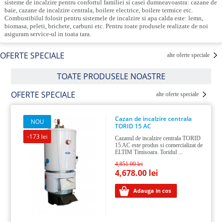
sisteme de incalzire pentru confortul familiei si casei dumneavoastra: cazane de
baie, cazane de incalzire centrala, boilere electrice, boilere termice etc.
Rezistente
Combustibilul folosit pentru sistemele de incalzire si apa calda este: lemn,
de
biomasa, peleti, brichete, carbuni etc. Pentru toate produsele realizate de noi
putere
asiguram service-ul in toata tara.
Piese
OFERTE SPECIALE
alte oferte speciale
de
schimb
TOATE PRODUSELE NOASTRE
OFERTE SPECIALE
alte oferte speciale
Cazan de incalzire centrala
NOU
TORID 15 AC
-173 lei
Cazanul de incalzire centrala TORID
15 AC este produs si comercializat de
ELTIM Timisoara. Toridul ...
4,851.00 lei
4,678.00 lei
Adauga in cos