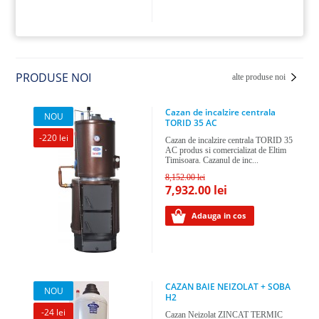
PRODUSE NOI
alte produse noi
Cazan de incalzire centrala
NOU
TORID 35 AC
-220 lei
Cazan de incalzire centrala TORID 35
AC produs si comercializat de Eltim
Timisoara. Cazanul de inc...
8,152.00 lei
7,932.00 lei
Adauga in cos
CAZAN BAIE NEIZOLAT + SOBA
NOU
H2
-24 lei
Cazan Neizolat ZINCAT TERMIC