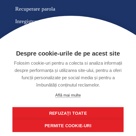
Recuperare parola
Inregistrare cont nou
Contul meu
Comenzile mele
Despre cookie-urile de pe acest site
Cosul meu de cumparaturi
Folosim cookie-uri pentru a colecta si analiza informații
despre performanța și utilizarea site-ului, pentru a oferi
Tel:
+40 256. 422. 857 ;+40 727 341 673
Fax:
+40 256. 490. 567
funcții personalizate pe social media și pentru a
Email:
office@eltim.ro
Adresa:
Timisoara, Romania Str. Ovidiu Cotrus nr. 24/b
îmbunătăți conținutul reclamelor.
Copyright © 2026 Eltim. Ambasador Plus
Află mai multe
Web design
by
Royalty
REFUZAȚI TOATE
PERMITE COOKIE-URI