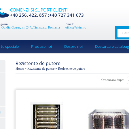
COMENZI SI SUPORT CLIENTI
+40 256. 422. 857 ;+40 727 341 673
gazin:
Email:
r. Ovidiu Cotrus, nr. 24/b,Timisoara, Romania
office@eltim.ro
rte speciale
Produse noi
Despre noi
Descarcare cataloa
Rezistente de putere
Home
»
Rezistente de putere
» Rezistente de putere
Ordoneaza dupa:
i