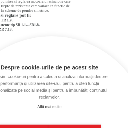
u pornirea si reglarea motoarelor asincrone care
 trepte de rezistenta care variaza in functie de
c in scheme de pornire simetrice.
i reglare pot fi:
. TR 1.9.
tente tip SR 1.1... SR1.8.
 ZR 7.13.
Despre cookie-urile de pe acest site
Tel:
+40 256. 422. 857 ;+40 727 341 673
sim cookie-uri pentru a colecta si analiza informații despre
Fax:
+40 256. 490. 567
performanța și utilizarea site-ului, pentru a oferi funcții
Email:
office@eltim.ro
Adresa:
Timisoara, Romania Str. Ovidiu
onalizate pe social media și pentru a îmbunătăți conținutul
Cotrus nr. 24/b
reclamelor.
Web design
by
Royalty
Află mai multe