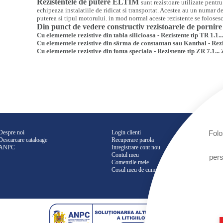
Rezistentele de putere ELTIM
sunt rezistoare utilizate pentr
echipeaza instalatiile de ridicat si transportat. Acestea au un numar de
puterea si tipul motorului. in mod normal aceste rezistente se foloses
Din punct de vedere constructiv rezistoarele de pornire s
Cu elementele rezistive din tabla silicioasa - Rezistente tip TR 1.1..
Cu elementele rezistive din sârma de constantan sau Kanthal - Rezis
Cu elementele rezistive din fonta speciala - Rezistente tip ZR 7.1...
Despre noi
Login clienti
Folo
Descarcare cataloage
Recuperare parola
ANPC
Inregistrare cont nou
Contul meu
pers
Comenzile mele
Cosul meu de cumparaturi