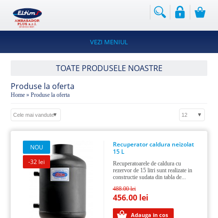
PRODUSELE
NOASTRE
Instalatii
VEZI MENIUL
termice
Hidrofoare
TOATE PRODUSELE NOASTRE
Instalatii
Produse la oferta
si
Home
» Produse la oferta
utilaje
alimentare
Instalatii
de
Recuperator caldura neizolat
prevenire
NOU
15 L
si
stingere
-32 lei
Recuperatoarele de caldura cu
incendii
rezervor de 15 litri sunt realizate in
constructie sudata din tabla de...
Instalatii
488.00 lei
si
456.00 lei
utilaje
industriale
Adauga in cos