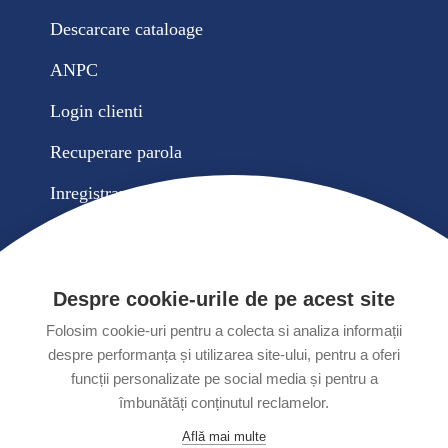
Descarcare cataloage
ANPC
Login clienti
Recuperare parola
Inregistrare cont nou
Contul meu
Comenzile mele
Despre cookie-urile de pe acest site
Cosul meu de cumparaturi
Folosim cookie-uri pentru a colecta si analiza informații
despre performanța și utilizarea site-ului, pentru a oferi
Tel:
+40 256. 422. 857 ;+40 727 341 673
Fax:
+40 256. 490. 567
funcții personalizate pe social media și pentru a
Email:
office@eltim.ro
Adresa:
Timisoara, Romania Str. Ovidiu Cotrus nr. 24/b
îmbunătăți conținutul reclamelor.
Copyright © 2026 Eltim. Ambasador Plus
Află mai multe