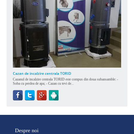
Cazan de incalzire centrala TORID
Cazanul de incalzire centrala TORID este compus din doua subansamble: -
Soba cu perdea de apa; - Cazan cu tevi de...
Despre noi